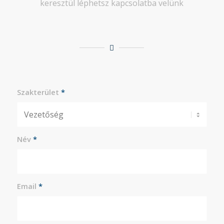
keresztül léphetsz kapcsolatba velünk
Szakterület
*
Név
*
Email
*