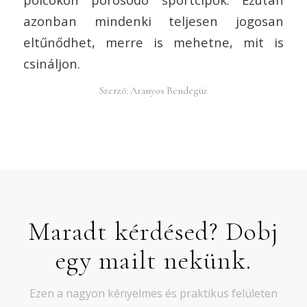
azonban mindenki teljesen jogosan
eltűnődhet, merre is mehetne, mit is
csináljon.
Szerző:
Aranyos Bendegúz
Maradt kérdésed? Dobj
egy mailt nekünk.
Ezen a nagyon kényelmes és praktikus felületen