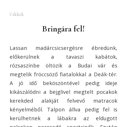
Cikkek
Bringára fel!
Lassan madárcsicsergésre ébredünk,
előkerülnek a tavaszi kabátok,
rózsaszínbe öltözik a Budai vár és
megtelik fröccsöző fiatalokkal a Deák-tér.
A jó idő beköszöntével pedig ideje
kikászálódni a bejglivel megtelt pocakok
kerekded alakját felvevő matracok
kényelméből. Talpon állva pedig fel is
kerülhetnek a lábakra az eldugott
polcokon porosodó sportcipők. Ezután