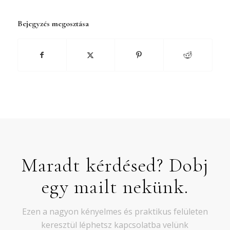
Bejegyzés megosztása
Maradt kérdésed? Dobj
egy mailt nekünk.
Ezen a nagyon kényelmes és praktikus felületen
keresztül léphetsz kapcsolatba velünk