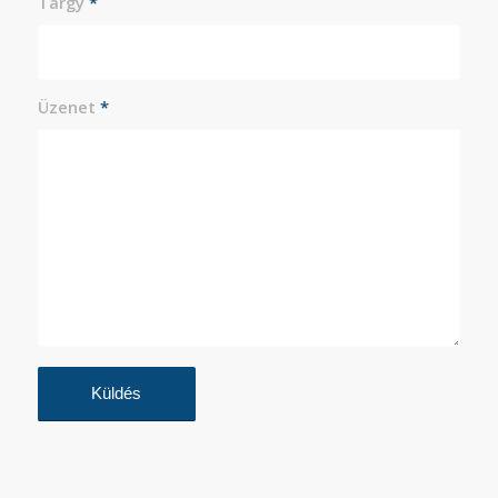
Tárgy
*
Üzenet
*