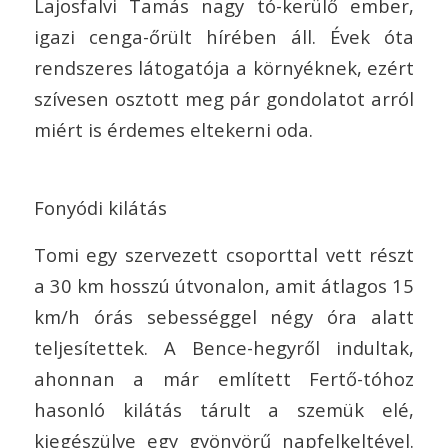
Lajosfalvi Tamás nagy tó-kerülő ember,
igazi cenga-őrült hírében áll. Évek óta
rendszeres látogatója a környéknek, ezért
szívesen osztott meg pár gondolatot arról
miért is érdemes eltekerni oda.
Fonyódi kilátás
Tomi egy szervezett csoporttal vett részt
a 30 km hosszú útvonalon, amit átlagos 15
km/h órás sebességgel négy óra alatt
teljesítettek. A Bence-hegyről indultak,
ahonnan a már említett Fertő-tóhoz
hasonló kilátás tárult a szemük elé,
kiegészülve egy gyönyörű napfelkeltével.