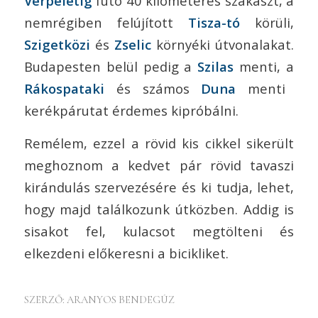
Verpelétig
futó 40 kilométeres szakaszt, a
nemrégiben felújított
Tisza-tó
körüli,
Szigetközi
és
Zselic
környéki útvonalakat.
Budapesten belül pedig a
Szilas
menti, a
Rákospataki
és számos
Duna
menti
kerékpárutat érdemes kipróbálni.
Remélem, ezzel a rövid kis cikkel sikerült
meghoznom a kedvet pár rövid tavaszi
kirándulás szervezésére és ki tudja, lehet,
hogy majd találkozunk útközben. Addig is
sisakot fel, kulacsot megtölteni és
elkezdeni előkeresni a bicikliket.
SZERZŐ:
ARANYOS BENDEGÚZ