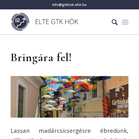
info@gtkhok.elte.hu
Bringára fel!
Lassan madárcsicsergésre ébredünk,