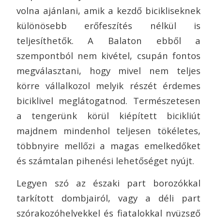
volna ajánlani, amik a kezdő bicikliseknek
különösebb erőfeszítés nélkül is
teljesíthetők. A Balaton ebből a
szempontból nem kivétel, csupán fontos
megválasztani, hogy mivel nem teljes
körre vállalkozol melyik részét érdemes
biciklivel meglátogatnod. Természetesen
a tengerünk körül kiépített bicikliút
majdnem mindenhol teljesen tökéletes,
többnyire mellőzi a magas emelkedőket
és számtalan pihenési lehetőséget nyújt.
Legyen szó az északi part borozókkal
tarkított dombjairól, vagy a déli part
szórakozóhelyekkel és fiatalokkal nyüzsgő