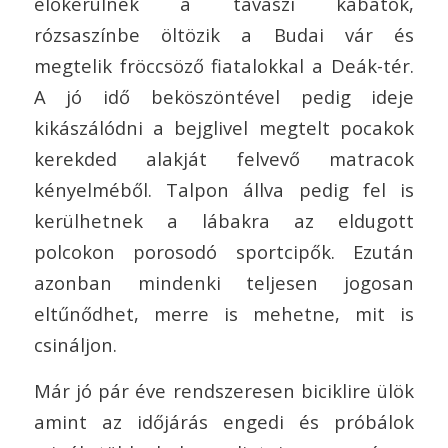
előkerülnek a tavaszi kabátok,
rózsaszínbe öltözik a Budai vár és
megtelik fröccsöző fiatalokkal a Deák-tér.
A jó idő beköszöntével pedig ideje
kikászálódni a bejglivel megtelt pocakok
kerekded alakját felvevő matracok
kényelméből. Talpon állva pedig fel is
kerülhetnek a lábakra az eldugott
polcokon porosodó sportcipők. Ezután
azonban mindenki teljesen jogosan
eltűnődhet, merre is mehetne, mit is
csináljon.
Már jó pár éve rendszeresen biciklire ülök
amint az időjárás engedi és próbálok