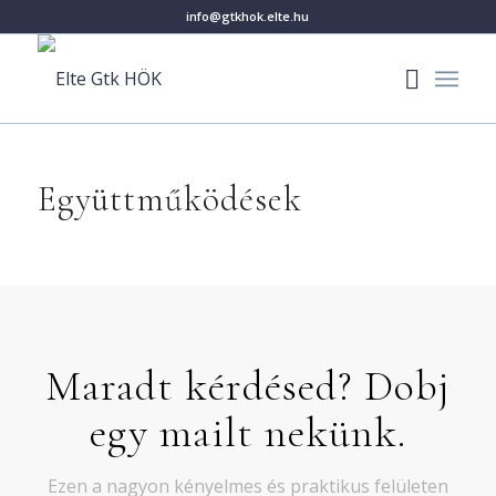
info@gtkhok.elte.hu
Együttműködések
Maradt kérdésed? Dobj
egy mailt nekünk.
Ezen a nagyon kényelmes és praktikus felületen