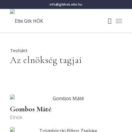
info@gtkhok.elte.hu
Testület
Az elnökség tagjai
Gombos Máté
Elnök