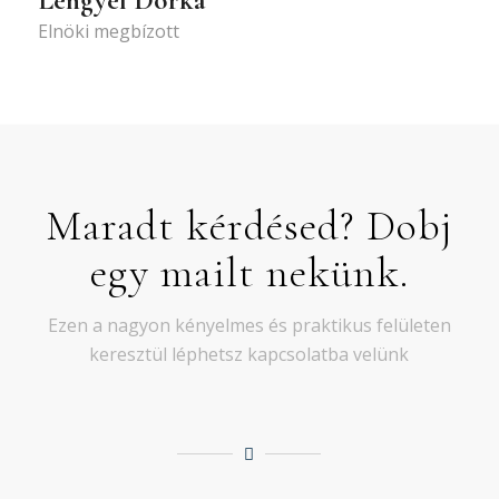
Elnöki megbízott
Maradt kérdésed? Dobj
egy mailt nekünk.
Ezen a nagyon kényelmes és praktikus felületen
keresztül léphetsz kapcsolatba velünk