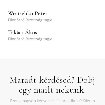
Wratschko Péter
Ellenőrző Bizottság tagja
Takács Ákos
Ellenőrző Bizottság tagja
Maradt kérdésed? Dobj
egy mailt nekünk.
Ezen a nagyon kényelmes és praktikus felületen