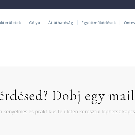
akterületek
Gólya
Átláthatóság
Együttműködések
Öntev
érdésed? Dobj egy mail
 kényelmes és praktikus felületen keresztül léphetsz kapc