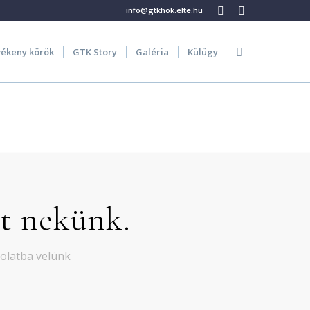
info@gtkhok.elte.hu
ékeny körök
GTK Story
Galéria
Külügy
t nekünk.
solatba velünk