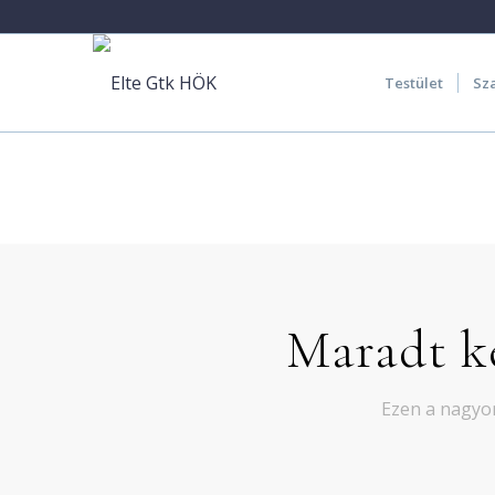
Testület
Sz
Maradt k
Ezen a nagyon