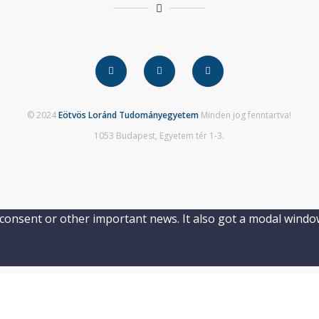
© 2024
Eötvös Loránd Tudományegyetem
Minden jog fenntartva!
1053 Budapest, Egyetem tér 1-3.
e consent or other important news. It also got a modal window